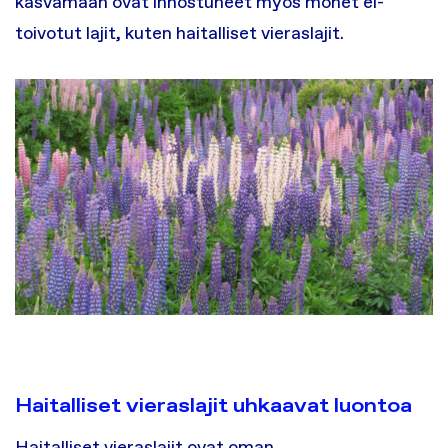
kasvamaan ovat innostuneet myös monet ei-
toivotut lajit, kuten haitalliset vieraslajit.
Haitalliset vieraslajit uhkaavat luontoa
Haitalliset vieraslajit ovat oman