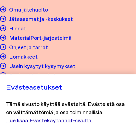
Oma jätehuolto
Jäteasemat ja -keskukset
Hinnat
MaterialPort-järjestelmä
Ohjeet ja tarrat
Lomakkeet
Usein kysytyt kysymykset
Avoimet työpaikat
Evästeasetukset
Tietosuoja ja saavutettavuus
Tämä sivusto käyttää evästeitä. Evästeistä osa
Tietosuojaseloste
on välttämättömiä ja osa toiminnallisia.
Evästekäytännöt
Lue lisää Evästekäytännöt-sivulta.
Saavutettavuusseloste