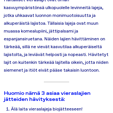
kasvuympäristönsä ulkopuolelle levinneitä lajeja,
jotka uhkaavat luonnon monimuotoisuutta ja
alkuperäistä lajistoa. Tällaisia lajeja ovat muun
muassa komealupiini, jättipalsami ja
espanjansiruetana. Näiden lajien hävittäminen on
tärkeää, sillä ne vievät kasvutilaa alkuperäiseltä
lajistolta, ja leviävät helposti ja nopeasti. Hävitetyt
lajit on kuitenkin tärkeää lajitella oikein, jotta niiden
siemenet ja itiöt eivät pääse takaisin luontoon.
Huomio nämä 3 asiaa vieraslajien
jätteiden hävityksestä:
Älä laita vieraslajeja biojätteeseen!