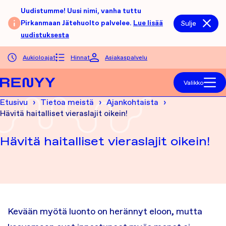
Siirry sisältöön
Uudistumme! Uusi nimi, vanha tuttu
Pirkanmaan Jätehuolto palvelee.
Lue lisää
Sulje
uudistuksesta
Aukioloajat
Hinnat
Asiakaspalvelu
Etusivu
Valikko
Etusivu
Tietoa meistä
Ajankohtaista
Hävitä haitalliset vieraslajit oikein!
Hävitä haitalliset vieraslajit oikein!
Kevään myötä luonto on herännyt eloon, mutta