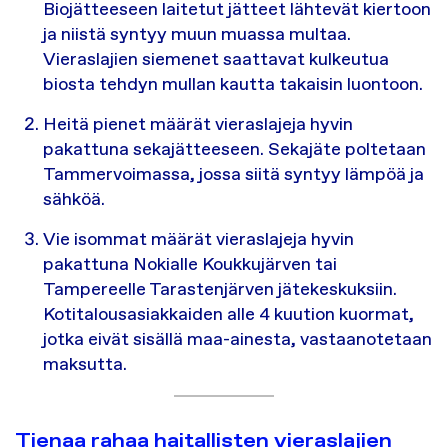
Biojätteeseen laitetut jätteet lähtevät kiertoon
ja niistä syntyy muun muassa multaa.
Vieraslajien siemenet saattavat kulkeutua
biosta tehdyn mullan kautta takaisin luontoon.
Heitä pienet määrät vieraslajeja hyvin
pakattuna sekajätteeseen. Sekajäte poltetaan
Tammervoimassa, jossa siitä syntyy lämpöä ja
sähköä.
Vie isommat määrät vieraslajeja hyvin
pakattuna Nokialle Koukkujärven tai
Tampereelle Tarastenjärven jätekeskuksiin.
Kotitalousasiakkaiden alle 4 kuution kuormat,
jotka eivät sisällä maa-ainesta, vastaanotetaan
maksutta.
Tienaa rahaa haitallisten vieraslajien