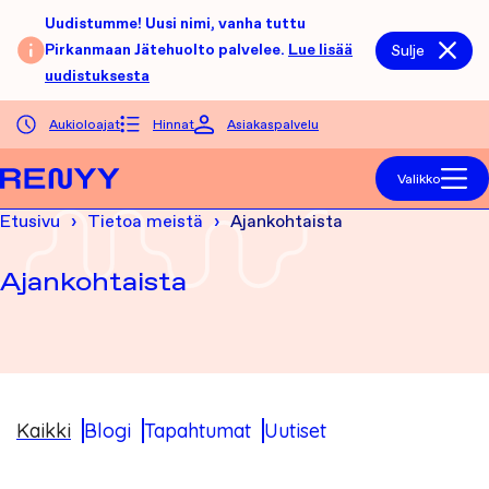
Siirry sisältöön
Uudistumme! Uusi nimi, vanha tuttu
Pirkanmaan Jätehuolto palvelee.
Lue lisää
Sulje
uudistuksesta
Aukioloajat
Hinnat
Asiakaspalvelu
Etusivu
Valikko
Etusivu
Tietoa meistä
Ajankohtaista
Ajankohtaista
Kaikki
Blogi
Tapahtumat
Uutiset