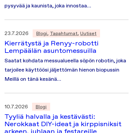
pysyvää ja kaunista, joka innostaa…
23.7.2026
Blogi
,
Tapahtumat
,
Uutiset
Kierrätystä ja Renyy-robotti
Lempäälän asuntomessuilla
Saatat kohdata messualueella söpön robotin, joka
tarjoilee käyttöösi jäljettömän hienon biopussin
Meillä on tänä kesänä…
10.7.2026
Blogi
Tyyliä halvalla ja kestävästi:
Nerokkaat DIY-ideat ja kirppisniksit
arkeen, juhlaan ja festareille