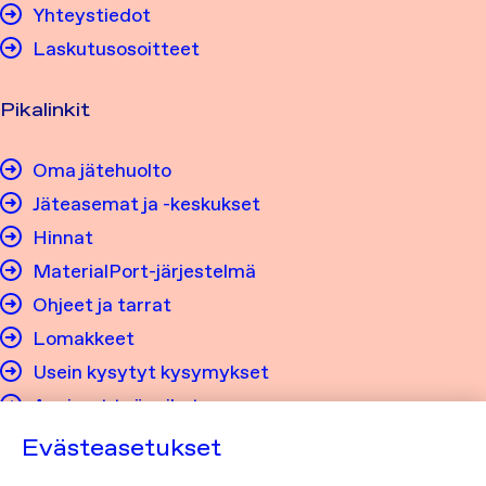
Yhteystiedot
Laskutusosoitteet
Pikalinkit
Oma jätehuolto
Jäteasemat ja -keskukset
Hinnat
MaterialPort-järjestelmä
Ohjeet ja tarrat
Lomakkeet
Usein kysytyt kysymykset
Avoimet työpaikat
Evästeasetukset
Tietosuoja ja saavutettavuus