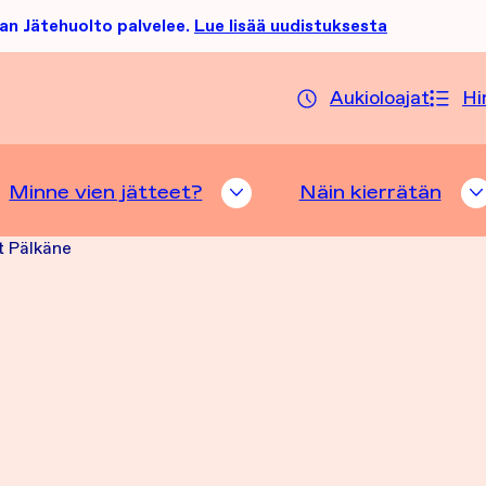
an Jätehuolto palvelee.
Lue lisää uudistuksesta
Aukioloajat
Hi
Minne vien jätteet?
Näin kierrätän
TTELUHAKU ALASIVUT
MINNE VIEN JÄTTEET? A
t Pälkäne