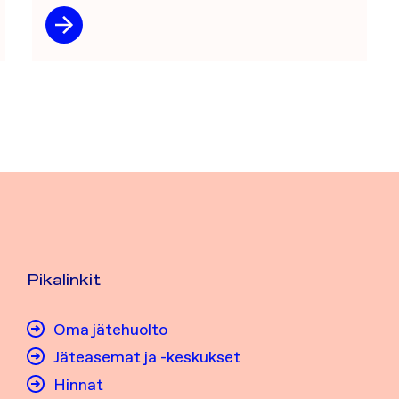
Pikalinkit
Oma jätehuolto
Jäteasemat ja -keskukset
Hinnat