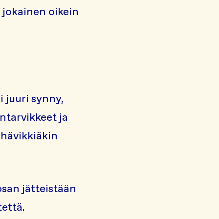
 jokainen oikein
i juuri synny,
ntarvikkeet ja
ahävikkiäkin
osan jätteistään
tettä.