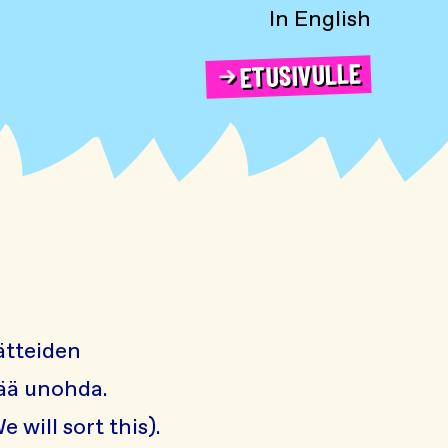
In English
ETUSIVULLE
ätteiden
enää unohda.
 will sort this).