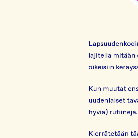
Lapsuudenkodin 
lajitella mitään
oikeisiin keräys
Kun muutat ensi
uudenlaiset tava
hyviä) rutiineja
Kierrätetään tä