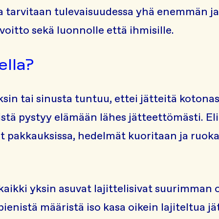
 tarvitaan tulevaisuudessa yhä enemmän ja
 voitto sekä luonnolle että ihmisille.
ella?
ksin tai sinusta tuntuu, ettei jätteitä kotonas
stä pystyy elämään lähes jätteettömästi. Eli
 pakkauksissa, hedelmät kuoritaan ja ruok
kaikki yksin asuvat lajittelisivat suurimman 
pienistä määristä iso kasa oikein lajiteltua jä