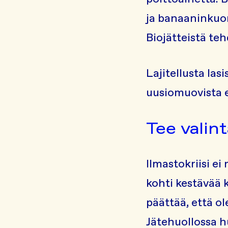
ja banaaninkuor
Biojätteistä te
Lajitellusta las
uusiomuovista e
Tee valint
Ilmastokriisi e
kohti kestävää k
päättää, että ol
Jätehuollossa 