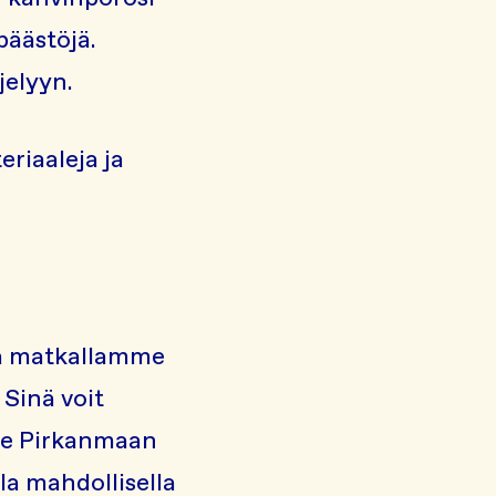
päästöjä.
jelyyn.
eriaaleja ja
llä matkallamme
 Sinä voit
. Me Pirkanmaan
a mahdollisella