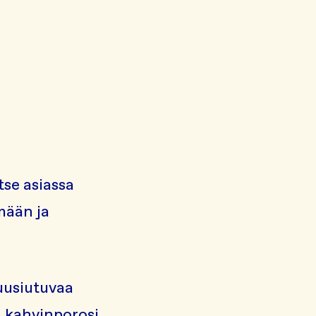
itse asiassa
mään ja
 uusiutuvaa
n kahvinporosi