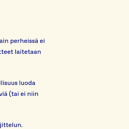
ain perheissä ei
tteet laitetaan
lisuus luoda
ä (tai ei niin
ittelun.