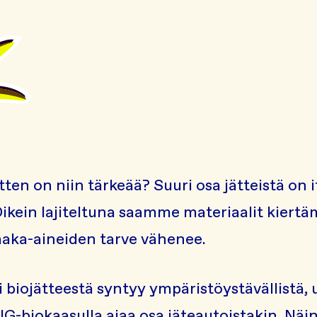
sitten on niin tärkeää? Suuri osa jätteistä on 
Oikein lajiteltuna saamme materiaalit kiertä
raaka-aineiden tarve vähenee.
i biojätteestä syntyy ympäristöystävällistä,
BIG-biokaasulla ajaa osa jäteautoistakin. Näi