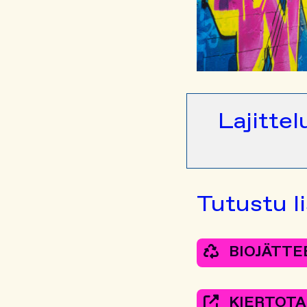
Lajittel
Tutustu li
BIOJÄTTE
KIERTOTA