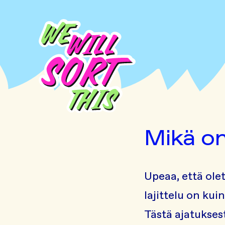
Siirry sisältöön
Mikä on
Upeaa, että ol
lajittelu on kui
Tästä ajatuksest