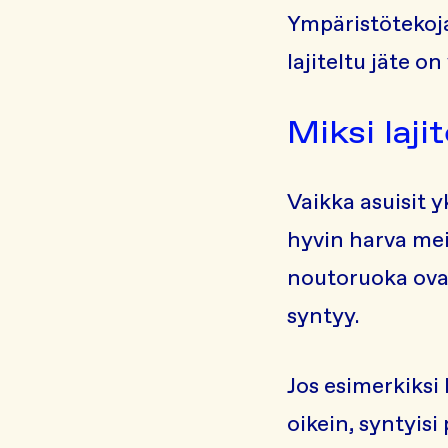
Ympäristötekoja
lajiteltu jäte on
Miksi lajit
Vaikka asuisit y
hyvin harva mei
noutoruoka ovat
syntyy.
Jos esimerkiksi 
oikein, syntyisi 