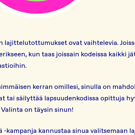
lajittelutottumukset ovat vaihtelevia. Joiss
 erikseen, kun taas joissain kodeissa kaikki jä
astioihin.
mmäisen kerran omillesi, sinulla on mahdol
t tai säilyttää lapsuudenkodissa opittuja hyvi
. Valinta on täysin sinun!
ä -kampanja kannustaa sinua valitsemaan laj