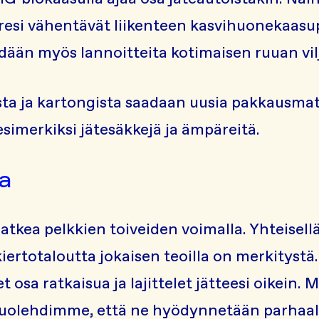
esi vähentävät liikenteen kasvihuonekaasu
hdään myös lannoitteita kotimaisen ruuan vil
ista ja kartongista saadaan uusia pakkausmat
simerkiksi jätesäkkejä ja ämpäreitä.
a
i ratkea pelkkien toiveiden voimalla. Yhteise
iertotaloutta jokaisen teoilla on merkitystä.
et osa ratkaisua ja lajittelet jätteesi oikein
huolehdimme, että ne hyödynnetään parhaall