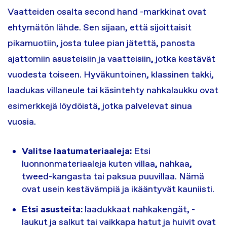
Vaatteiden osalta second hand -markkinat ovat
ehtymätön lähde. Sen sijaan, että sijoittaisit
pikamuotiin, josta tulee pian jätettä, panosta
ajattomiin asusteisiin ja vaatteisiin, jotka kestävät
vuodesta toiseen. Hyväkuntoinen, klassinen takki,
laadukas villaneule tai käsintehty nahkalaukku ovat
esimerkkejä löydöistä, jotka palvelevat sinua
vuosia.
Valitse laatumateriaaleja:
Etsi
luonnonmateriaaleja kuten villaa, nahkaa,
tweed-kangasta tai paksua puuvillaa. Nämä
ovat usein kestävämpiä ja ikääntyvät kauniisti.
Etsi asusteita:
laadukkaat nahkakengät, -
laukut ja salkut tai vaikkapa hatut ja huivit ovat