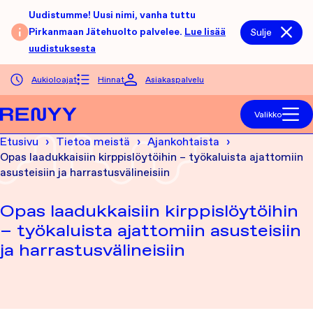
Siirry sisältöön
Uudistumme! Uusi nimi, vanha tuttu
Pirkanmaan Jätehuolto palvelee.
Lue lisää
Sulje
uudistuksesta
Aukioloajat
Hinnat
Asiakaspalvelu
Etusivu
Valikko
Etusivu
Tietoa meistä
Ajankohtaista
Opas laadukkaisiin kirppislöytöihin – työkaluista ajattomiin
asusteisiin ja harrastusvälineisiin
Opas laadukkaisiin kirppislöytöihin
– työkaluista ajattomiin asusteisiin
ja harrastusvälineisiin