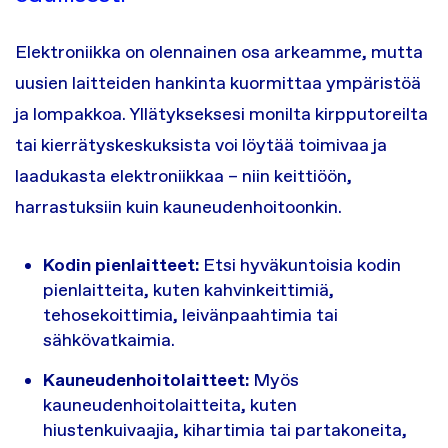
Elektroniikka on olennainen osa arkeamme, mutta
uusien laitteiden hankinta kuormittaa ympäristöä
ja lompakkoa. Yllätykseksesi monilta kirpputoreilta
tai kierrätyskeskuksista voi löytää toimivaa ja
laadukasta elektroniikkaa – niin keittiöön,
harrastuksiin kuin kauneudenhoitoonkin.
Kodin pienlaitteet:
Etsi hyväkuntoisia kodin
pienlaitteita, kuten kahvinkeittimiä,
tehosekoittimia, leivänpaahtimia tai
sähkövatkaimia.
Kauneudenhoitolaitteet:
Myös
kauneudenhoitolaitteita, kuten
hiustenkuivaajia, kihartimia tai partakoneita,