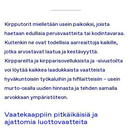
Kirpputorit mielletään usein paikoiksi, joista
haetaan edullisia perusvaatteita tai kodintavaraa.
Kuitenkin ne ovat todellisia aarreaittoja kaikille,
jotka arvostavat laatua ja kestävyyttä.
Kirppareilta ja kirpparisovelluksista ja -sivustoilta
voi löytää kaikkea laadukkaista vaatteista
hyväkuntoisiin työkaluihin ja hifilaitteisiin – usein
murto-osalla uuden hinnasta ja tehden samalla
arvokkaan ympäristöteon.
Vaatekaappiin pitkäikäisiä ja
ajattomia luottovaatteita