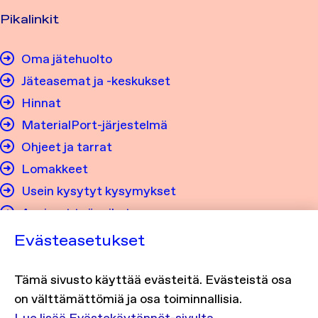
Pikalinkit
Oma jätehuolto
Jäteasemat ja -keskukset
Hinnat
MaterialPort-järjestelmä
Ohjeet ja tarrat
Lomakkeet
Usein kysytyt kysymykset
Avoimet työpaikat
Evästeasetukset
Tietosuoja ja saavutettavuus
Tämä sivusto käyttää evästeitä. Evästeistä osa
Tietosuojaseloste
on välttämättömiä ja osa toiminnallisia.
Evästekäytännöt