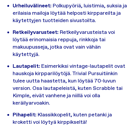
Urheiluvälineet:
Polkupyöriä, luistimia, suksia ja
erilaisia mailoja löytää helposti kirppareilta ja
käytettyjen tuotteiden sivustoilta.
Retkeilyvarusteet:
Retkeilyvarusteista voi
löytää erinomaisia reppuja, rinkkoja tai
makuupusseja, jotka ovat vain vähän
käytettyjä.
Lautapelit:
Esimerkiksi vintage-lautapelit ovat
hauskoja kirpparilöytöjä. Trivial Pursuitiinkin
tulee uutta haastetta, kun löytää 70-luvun
version. Osa lautapeleistä, kuten Scrabble tai
Kimple, eivät vanhene ja niillä voi olla
keräilyarvoakin.
Pihapelit:
Klassikkopelit, kuten petanki ja
kroketti voi löytyä kirppikseltä!