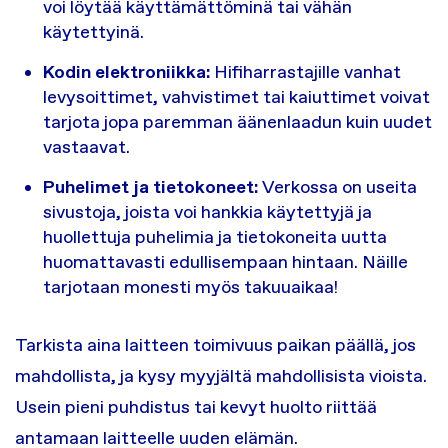
voi löytää käyttämättöminä tai vähän
käytettyinä.
Kodin elektroniikka:
Hifiharrastajille vanhat
levysoittimet, vahvistimet tai kaiuttimet voivat
tarjota jopa paremman äänenlaadun kuin uudet
vastaavat.
Puhelimet ja tietokoneet:
Verkossa on useita
sivustoja, joista voi hankkia käytettyjä ja
huollettuja puhelimia ja tietokoneita uutta
huomattavasti edullisempaan hintaan. Näille
tarjotaan monesti myös takuuaikaa!
Tarkista aina laitteen toimivuus paikan päällä, jos
mahdollista, ja kysy myyjältä mahdollisista vioista.
Usein pieni puhdistus tai kevyt huolto riittää
antamaan laitteelle uuden elämän.