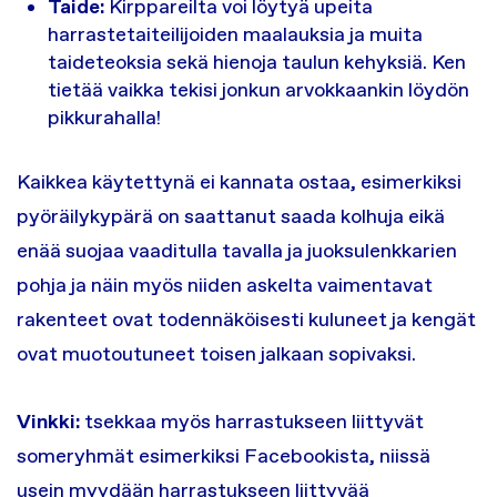
Taide:
Kirppareilta voi löytyä upeita
harrastetaiteilijoiden maalauksia ja muita
taideteoksia sekä hienoja taulun kehyksiä. Ken
tietää vaikka tekisi jonkun arvokkaankin löydön
pikkurahalla!
Kaikkea käytettynä ei kannata ostaa, esimerkiksi
pyöräilykypärä on saattanut saada kolhuja eikä
enää suojaa vaaditulla tavalla ja juoksulenkkarien
pohja ja näin myös niiden askelta vaimentavat
rakenteet ovat todennäköisesti kuluneet ja kengät
ovat muotoutuneet toisen jalkaan sopivaksi.
Vinkki:
tsekkaa myös harrastukseen liittyvät
someryhmät esimerkiksi Facebookista, niissä
usein myydään harrastukseen liittyvää