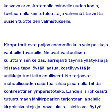
kasvava arvo. Antamalla esineelle uuden kodin,
tuet samalla kiertotaloutta ja vähennät tarvetta
uusien tuotteiden valmistukselle.
Kirpputorit ovat paljon enemmän kuin vain paikkoja
vanhoille tavaroille. Ne ovat vastuullisen
kuluttamisen keidas, aarrejahti täynnä yllätyksiä ja
loistava tapa löytää laatua, kestävyyttä ja
uniikkeja tuotteita edullisesti. Ne tarjoavat
mahdollisuuden säästää rahaa ja samalla tehdä
konkreettinen ympäristöteko. Lähde siis rohkeasti
tutustumaan lähikirpparien tarjontaan ja selaile
kirppissivustoja ja -sovelluksia – sieltä voi löytyä