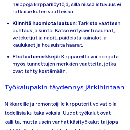
helppoja kirpparilöytöjä, sillä niissä istuvuus ei
ratkaise kuten vaatteissa.
Kiinnitä huomiota laatuun:
Tarkista vaatteen
puhtaus ja kunto. Katso erityisesti saumat,
vetoketjut ja napit, paidoista kainalot ja
kaulukset ja housuista haarat.
Etsi laatumerkkejä:
Kirppareilta voi bongata
myös tunnettujen merkkien vaatteita, jotka
ovat tehty kestämään.
Työkalupakin täydennys järkihintaan
Nikkareille ja remontoijille kirpputorit voivat olla
todellisia kultakaivoksia. Uudet työkalut ovat
kalliita, mutta usein vanhat käsityökalut tai jopa