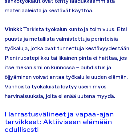
sähkötyökalut ovat tehty laadukkaammista
materiaaleista ja kestävät käyttöä.
Vinkki:
Tarkista työkalun kunto ja toimivuus. Etsi
puusta ja metallista valmistettuja perinteisiä
työkaluja, jotka ovat tunnettuja kestävyydestään.
Pieni ruostepilkku tai likainen pinta ei haittaa, jos
itse mekanismi on kunnossa – puhdistus ja
öljyäminen voivat antaa työkalulle uuden elämän.
Vanhoista työkaluista löytyy usein myös
harvinaisuuksia, joita ei enää uutena myydä.
Harrastusvälineet ja vapaa-ajan
tarvikkeet: Aktiiviseen elämään
edullisesti