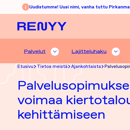
Siirry sisältöön
Uudistumme! Uusi nimi, vanha tuttu Pirkanma
Etusivu
Palvelut
Lajitteluhaku
PALVELUT ALASIVUT
LAJI
Etusivu
Tietoa meistä
Ajankohtaista
Palvelusopi
Palvelusopimukse
voimaa kiertotal
kehittämiseen