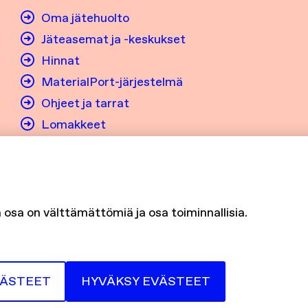
Oma jätehuolto
Jäteasemat ja -keskukset
Hinnat
MaterialPort-järjestelmä
Ohjeet ja tarrat
Lomakkeet
Usein kysytyt kysymykset
Avoimet työpaikat
osa on välttämättömiä ja osa toiminnallisia.
VÄSTEET
HYVÄKSY EVÄSTEET