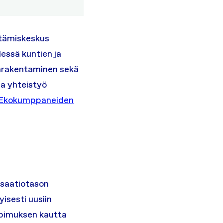
ttämiskeskus
essä kuntien ja
onrakentaminen sekä
aja yhteistyö
a Ekokumppaneiden
isaatiotason
isesti uusiin
sopimuksen kautta