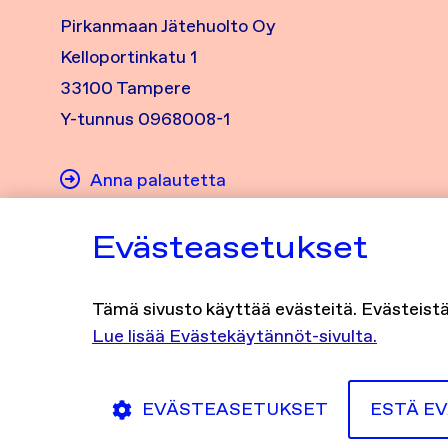
Pirkanmaan Jätehuolto Oy
Kelloportinkatu 1
33100 Tampere
Y-tunnus 0968008-1
Anna palautetta
Asiakaspalvelu
Evästeasetukset
Yhteystiedot
Laskutusosoitteet
Tämä sivusto käyttää evästeitä. Evästeistä 
Lue lisää Evästekäytännöt-sivulta.
EVÄSTEASETUKSET
ESTÄ E
Löydät meidät somesta