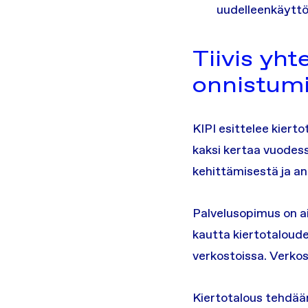
uudelleenkäyttö
Tiivis yht
onnistum
KIPI esittelee kiert
kaksi kertaa vuodes
kehittämisestä ja a
Palvelusopimus on a
kautta kiertotalouden
verkostoissa. Verkos
Kiertotalous tehdään