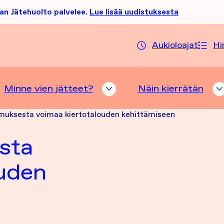
an Jätehuolto palvelee.
Lue lisää uudistuksesta
Aukioloajat
Hi
Minne vien jätteet?
Näin kierrätän
TTELUHAKU ALASIVUT
MINNE VIEN JÄTTEET? A
muksesta voimaa kiertotalouden kehittämiseen
sta
ouden