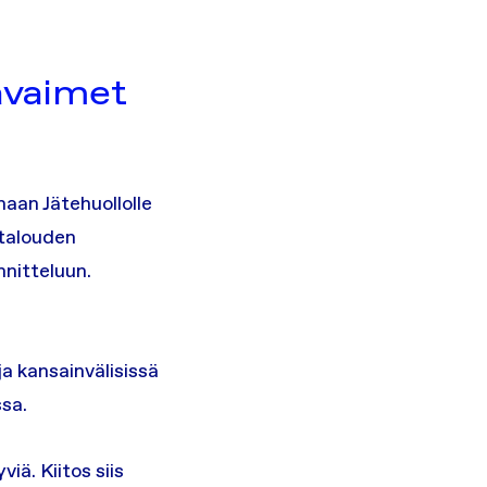
 avaimet
maan Jätehuollolle
otalouden
nitteluun.
ja kansainvälisissä
ssa.
iä. Kiitos siis