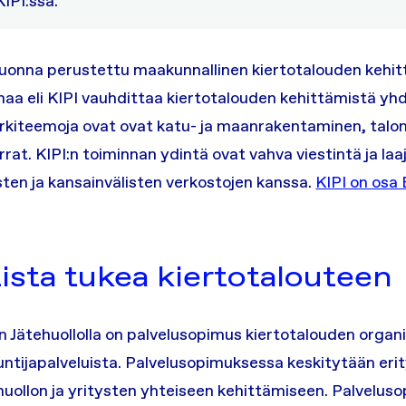
IPI:ssä.
vuonna perustettu maakunnallinen kiertotalouden kehi
aa eli KIPI vauhdittaa kiertotalouden kehittämistä yhd
ärkiteemoja ovat ovat katu- ja maanrakentaminen, tal
irrat. KIPI:n toiminnan ydintä ovat vahva viestintä ja la
isten ja kansainvälisten verkostojen kanssa.
KIPI on os
ista tukea kiertotalouteen
an Jätehuollolla on palvelusopimus kiertotalouden organ
ntijapalveluista. Palvelusopimuksessa keskitytään erity
tehuollon ja yritysten yhteiseen kehittämiseen. Palvelu