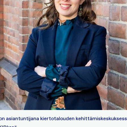
 on asiantuntijana kiertotalouden kehittämiskeskuksess