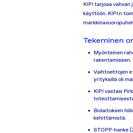
KIPI tarjoaa vahvan
käyttöön. KIPI:n t
markkinavuoropuhelu
Tekeminen on
Myönteinen raho
rakentamiseen.
Vaihtoehtojen e
yrityksillä oli 
KIPI vastasi Pi
toteuttamisest
Biolaitoksen hi
kehittämistä.
STOPP-hanke (2