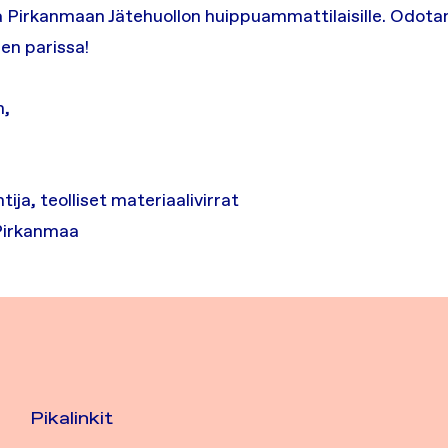
 Pirkanmaan Jätehuollon huippuammattilaisille. Odotan
en parissa!
n,
ija, teolliset materiaalivirrat
 Pirkanmaa
Pikalinkit