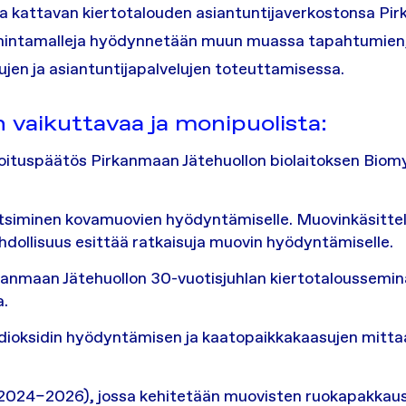
 ja kattavan kiertotalouden asiantuntijaverkostonsa Pi
oimintamalleja hyödynnetään muun muassa tapahtumien
jen ja asiantuntijapalvelujen toteuttamisessa.
 vaikuttavaa ja monipuolista:
ituspäätös Pirkanmaan Jätehuollon biolaitoksen Biomyl
tsiminen kovamuovien hyödyntämiselle. Muovinkäsittely
mahdollisuus esittää ratkaisuja muovin hyödyntämiselle.
rkanmaan Jätehuollon 30-vuotisjuhlan kiertotaloussemin
a.
ilidioksidin hyödyntämisen ja kaatopaikkakaasujen mitt
024–2026), jossa kehitetään muovisten ruokapakkaust