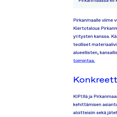
Pirkanmaassa eli K
Pirkanmaalle viime 
Kiertotalous Pirkanm
yritysten kanssa. K
teolliset materiaaliv
alueellisten, kansall
toimintaa.
Konkreett
KIPI:llä ja Pirkanma
kehittämisen asiantu
aloitteisiin sekä jä