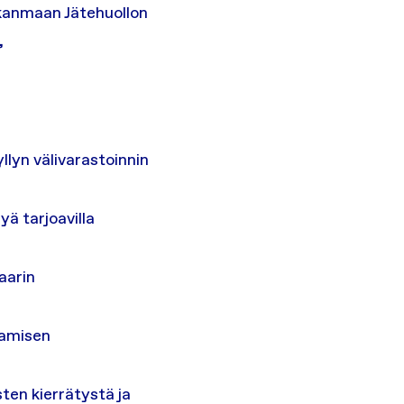
rkanmaan Jätehuollon
,
lyn välivarastoinnin
ä tarjoavilla
aarin
aamisen
en kierrätystä ja