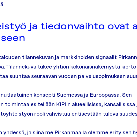
ä.
eistyö ja tiedonvaihto ovat
iseen
otalouden tilannekuvan ja markkinoiden signaalit Pirkan
sa. Tilannekuva tukee yhtiön kokonaisnäkemystä kiert
ntaa suuntaa seuraavan vuoden palvelusopimuksen suun
inutlaatuinen konsepti Suomessa ja Euroopassa. Sen
 toimintaa esitellään KIPI:n alueellisissa, kansallisissa 
toyhteistyön rooli vahvistuu entisestään tulevaisuude
 yhdessä, ja siinä me Pirkanmaalla olemme erityisen hyv