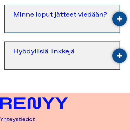
Minne loput jätteet viedään?
AVA
Hyödyllisiä linkkejä
AVA
Yhteystiedot