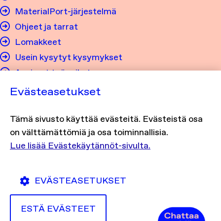
MaterialPort-järjestelmä
Ohjeet ja tarrat
Lomakkeet
Usein kysytyt kysymykset
Avoimet työpaikat
Evästeasetukset
Tietosuoja ja saavutettavuus
Tämä sivusto käyttää evästeitä. Evästeistä osa
Tietosuojaseloste
on välttämättömiä ja osa toiminnallisia.
Evästekäytännöt
Lue lisää Evästekäytännöt-sivulta.
Saavutettavuusseloste
EVÄSTEASETUKSET
ESTÄ EVÄSTEET