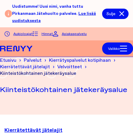
Siirry sisältöön
Uudistumme! Uusi nimi, vanha tuttu
Pirkanmaan Jätehuolto palvelee.
Lue lisää
Sulje
uudistuksesta
Aukioloajat
Hinnat
Asiakaspalvelu
Etusivu
Valikko
Etusivu
Palvelut
Kierrätyspalvelut kotipihaan
Kierrätettävät jätelajit
Velvoitteet
Kiinteistökohtainen jätekeräysalue
Kiinteistökohtainen jätekeräysalue
Kierrätettävät jätelajit