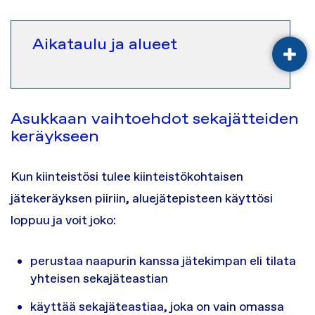
Aikataulu ja alueet
AVA
Asukkaan vaihtoehdot sekajätteiden
keräykseen
Kun kiinteistösi tulee kiinteistökohtaisen
jätekeräyksen piiriin, aluejätepisteen käyttösi
loppuu ja voit joko:
perustaa naapurin kanssa jätekimpan eli tilata
yhteisen sekajäteastian
käyttää sekajäteastiaa, joka on vain omassa