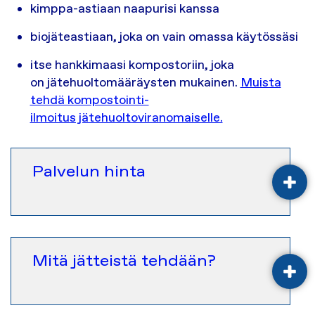
kimppa-astiaan naapurisi kanssa
biojäteastiaan, joka on vain omassa käytössäsi
itse hankkimaasi kompostoriin, joka
on jätehuoltomääräysten mukainen.
Muista
tehdä kompostointi-
ilmoitus jätehuoltoviranomaiselle.
Palvelun hinta
AVA
Mitä jätteistä tehdään?
AVA