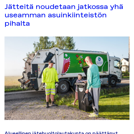
Jätteitä noudetaan jatkossa yhä
useamman asuinkiinteistön
pihalta
Alueellinen jätehuoltolautakunta on päättänyt