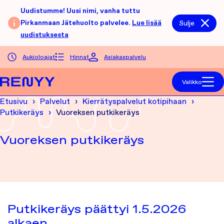
Siirry sisältöön
Uudistumme! Uusi nimi, vanha tuttu
Pirkanmaan Jätehuolto palvelee.
Lue lisää
Sulje
uudistuksesta
Aukioloajat
Hinnat
Asiakaspalvelu
Etusivu
Valikko
Etusivu
Palvelut
Kierrätyspalvelut kotipihaan
Putkikeräys
Vuoreksen putkikeräys
Vuoreksen putkikeräys
Putkikeräys päättyi 1.5.2026
alkaen