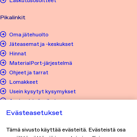
Laskutusosoitteet
Pikalinkit
Oma jätehuolto
Jäteasemat ja -keskukset
Hinnat
MaterialPort-järjestelmä
Ohjeet ja tarrat
Lomakkeet
Usein kysytyt kysymykset
Avoimet työpaikat
Evästeasetukset
Tietosuoja ja saavutettavuus
Tämä sivusto käyttää evästeitä. Evästeistä osa
Tietosuojaseloste