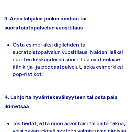
3. Anna lahjaksi jonkin median tai
suoratoistopalvelun vuositilaus
Osta esimerkiksi digilehden tai
suoratoistopalvelun vuositilaus. Näiden lisäksi
nuorten keskuudessa suosittuja ovat erilaiset
äänikirja- ja podcastpalvelut, sekä esimerkiksi
pop-ristikot.
4. Lahjoita hyväntekeväisyyteen tai osta pala
ikimetsää
Jos tiedät, että nuori arvostaisi tällaista tekoa,
voisi hyväntekeväisyyteen valmistuvan nimissä