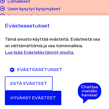
Lomakkeet
Usein kysytyt kysymykset
Avoimet työpaikat
Evästeasetukset
Tietosuoja ja saavutettavuus
Tämä sivusto käyttää evästeitä. Evästeistä osa
Tietosuojaseloste
on välttämättömiä ja osa toiminnallisia.
Evästekäytännöt
Lue lisää Evästekäytännöt-sivulta.
Saavutettavuusseloste
EVÄSTEASETUKSET
ESTÄ EVÄSTEET
HYVÄKSY EVÄSTEET
Löydät meidät somesta
Facebook
X (Twitter)
Instagram
Youtube
Linked