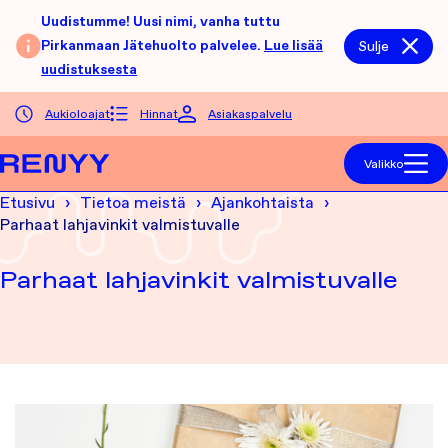
Siirry sisältöön
Uudistumme! Uusi nimi, vanha tuttu
Pirkanmaan Jätehuolto palvelee.
Lue lisää
Sulje
uudistuksesta
Aukioloajat
Hinnat
Asiakaspalvelu
Etusivu
Valikko
Etusivu
Tietoa meistä
Ajankohtaista
Parhaat lahjavinkit valmistuvalle
Parhaat lahjavinkit valmistuvalle