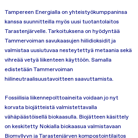
Tampereen Energialla on yhteistyökumppaninsa
kanssa suunnitteilla myös uusi tuotantolaitos
Tarastenjärvelle. Tarkoituksena on hyödyntää
Tammervoiman savukaasujen hiilidioksidit ja
valmistaa uusiutuvaa nesteytettyä metaania sekä
vihreää vetyä liikenteen käyttöön. Samalla
edistetään Tammervoiman
hiilineutraalisuustavoitteen saavuttamista.
Fossiilisia liikennepolttoaineita voidaan jo nyt
korvata biojätteistä valmistettavalla
vähäpäästöisellä biokaasulla. Biojätteen käsittely
on keskitetty Nokialla biokaasua valmistavaan
Biomyllyyn ja Tarastenjärven kompostointilaitos