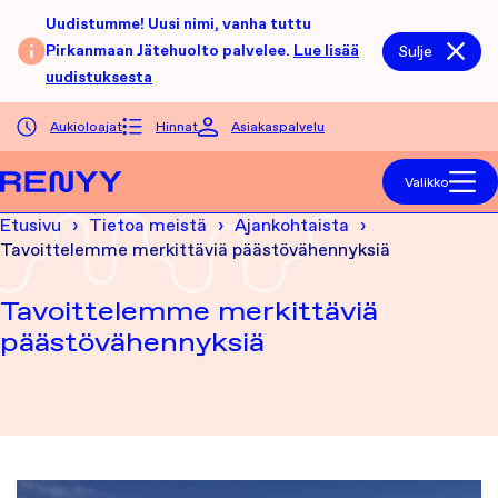
Siirry sisältöön
Uudistumme! Uusi nimi, vanha tuttu
Pirkanmaan Jätehuolto palvelee.
Lue lisää
Sulje
uudistuksesta
Aukioloajat
Hinnat
Asiakaspalvelu
Etusivu
Valikko
Etusivu
Tietoa meistä
Ajankohtaista
Tavoittelemme merkittäviä päästövähennyksiä
Tavoittelemme merkittäviä
päästövähennyksiä