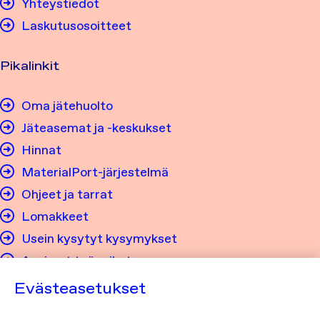
Yhteystiedot
Laskutusosoitteet
Pikalinkit
Oma jätehuolto
Jäteasemat ja -keskukset
Hinnat
MaterialPort-järjestelmä
Ohjeet ja tarrat
Lomakkeet
Usein kysytyt kysymykset
Avoimet työpaikat
Evästeasetukset
Tietosuoja ja saavutettavuus