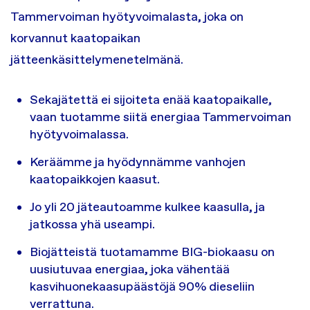
Tammervoiman hyötyvoimalasta, joka on
korvannut kaatopaikan
jätteenkäsittelymenetelmänä.
Sekajätettä ei sijoiteta enää kaatopaikalle,
vaan tuotamme siitä energiaa Tammervoiman
hyötyvoimalassa.
Keräämme ja hyödynnämme vanhojen
kaatopaikkojen kaasut.
Jo yli 20 jäteautoamme kulkee kaasulla, ja
jatkossa yhä useampi.
Biojätteistä tuotamamme BIG-biokaasu on
uusiutuvaa energiaa, joka vähentää
kasvihuonekaasupäästöjä 90% dieseliin
verrattuna.