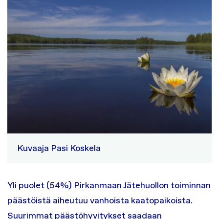
Kuvaaja Pasi Koskela
Yli puolet (54%) Pirkanmaan Jätehuollon toiminnan
päästöistä aiheutuu vanhoista kaatopaikoista.
Suurimmat päästöhyvitykset saadaan