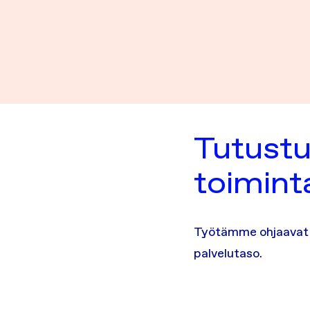
Tutustu
toimin
Työtämme ohjaavat o
palvelutaso.