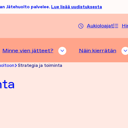
an Jätehuolto palvelee.
Lue lisää uudistuksesta
Aukioloajat
Hi
Minne vien jätteet?
Näin kierrätän
TTELUHAKU ALASIVUT
MINNE VIEN JÄTTEET? A
uoltoon
Strategia ja toiminta
nta