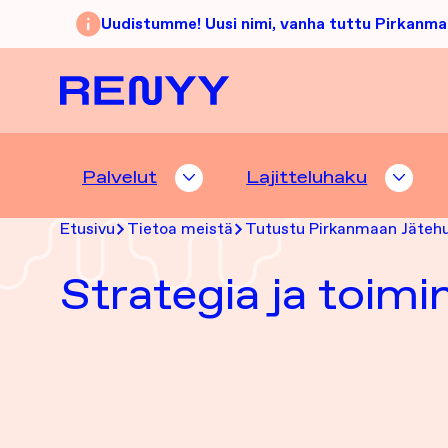
Siirry sisältöön
Uudistumme! Uusi nimi, vanha tuttu Pirkanma
Etusivu
Palvelut
Lajitteluhaku
PALVELUT ALASIVUT
LAJI
Etusivu
Tietoa meistä
Tutustu Pirkanmaan Jäteh
Strategia ja toimi