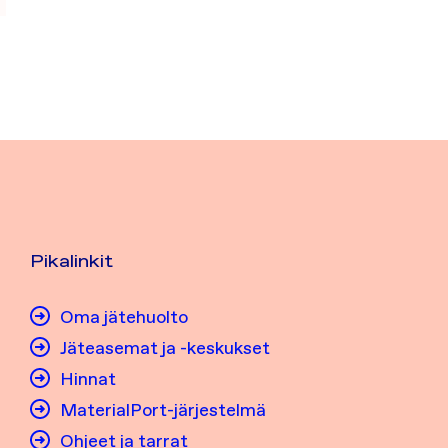
Pikalinkit
Oma jätehuolto
Jäteasemat ja -keskukset
Hinnat
MaterialPort-järjestelmä
Ohjeet ja tarrat