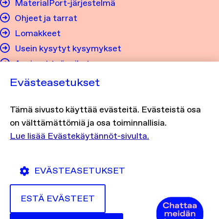
MaterialPort-järjestelmä
Ohjeet ja tarrat
Lomakkeet
Usein kysytyt kysymykset
Avoimet työpaikat
Evästeasetukset
Tietosuoja ja saavutettavuus
Tämä sivusto käyttää evästeitä. Evästeistä osa
Tietosuojaseloste
on välttämättömiä ja osa toiminnallisia.
Evästekäytännöt
Lue lisää Evästekäytännöt-sivulta.
Saavutettavuusseloste
EVÄSTEASETUKSET
ESTÄ EVÄSTEET