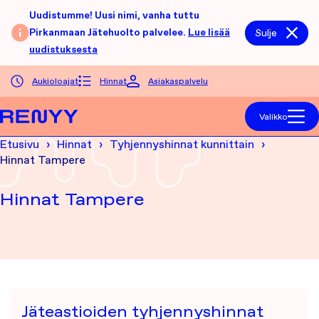
Siirry sisältöön
Uudistumme! Uusi nimi, vanha tuttu
Pirkanmaan Jätehuolto palvelee.
Lue lisää
Sulje
uudistuksesta
Aukioloajat
Hinnat
Asiakaspalvelu
Etusivu
Valikko
Etusivu
Hinnat
Tyhjennyshinnat kunnittain
Hinnat Tampere
Hinnat Tampere
Jäteastioiden tyhjennyshinnat