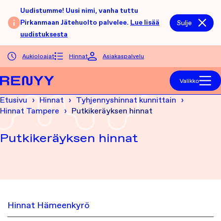
Siirry sisältöön
Uudistumme! Uusi nimi, vanha tuttu
Pirkanmaan Jätehuolto palvelee.
Lue lisää
Sulje
uudistuksesta
Aukioloajat
Hinnat
Asiakaspalvelu
Etusivu
Valikko
Etusivu
Hinnat
Tyhjennyshinnat kunnittain
Hinnat Tampere
Putkikeräyksen hinnat
Putkikeräyksen hinnat
Hinnat Hämeenkyrö