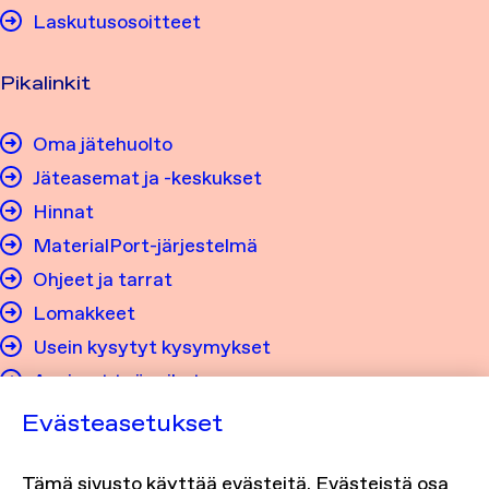
Laskutusosoitteet
Pikalinkit
Oma jätehuolto
Jäteasemat ja -keskukset
Hinnat
MaterialPort-järjestelmä
Ohjeet ja tarrat
Lomakkeet
Usein kysytyt kysymykset
Avoimet työpaikat
Evästeasetukset
Tietosuoja ja saavutettavuus
Tämä sivusto käyttää evästeitä. Evästeistä osa