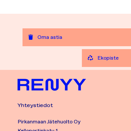
Oma astia
Ekopiste
Yhteystiedot
Pirkanmaan Jätehuolto Oy
Kelloportinkatu 1