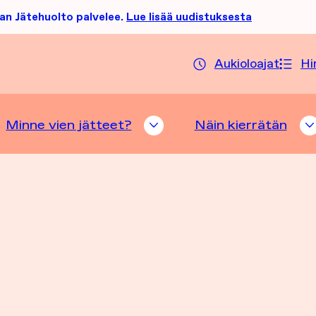
an Jätehuolto palvelee.
Lue lisää uudistuksesta
Aukioloajat
Hi
Minne vien jätteet?
Näin kierrätän
TTELUHAKU ALASIVUT
MINNE VIEN JÄTTEET? A