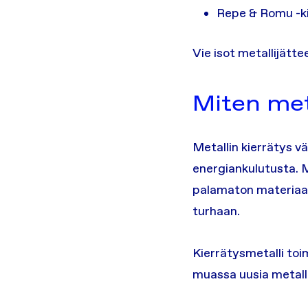
Repe & Romu -ki
Vie isot metallijätt
Miten meta
Metallin kierrätys v
energiankulutusta. M
palamaton materiaal
turhaan.
Kierrätysmetalli toi
muassa uusia metalli