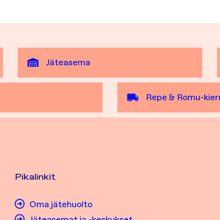
Jäteasema
Repe & Romu-kier
Pikalinkit
Oma jätehuolto
Jäteasemat ja -keskukset