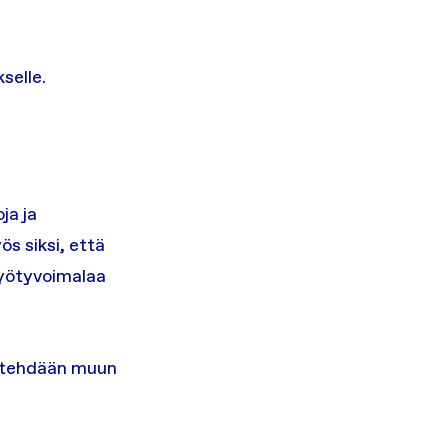
selle.
ja ja
ös siksi, että
hyötyvoimalaa
ta tehdään muun