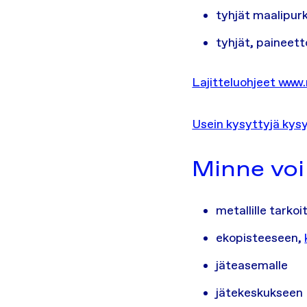
tyhjät maalipurk
tyhjät, paineett
Lajitteluohjeet www.r
Usein kysyttyjä kys
Minne voi
metallille tarko
ekopisteeseen,
jäteasemalle
jätekeskukseen