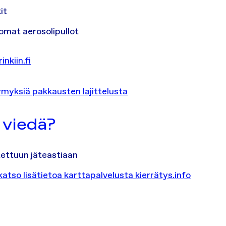
it
omat aerosolipullot
inkiin.fi
ymyksiä pakkausten lajittelusta
 viedä?
itettuun jäteastiaan
katso lisätietoa karttapalvelusta kierrätys.info