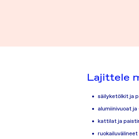
Lajittele 
säilyketölkit ja
alumiinivuoat ja 
kattilat ja pais
ruokailuvälineet