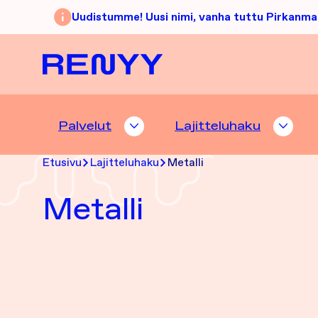
Siirry sisältöön
Uudistumme! Uusi nimi, vanha tuttu Pirkanma
Etusivu
Palvelut
Lajitteluhaku
PALVELUT ALASIVUT
LAJI
Etusivu
Lajitteluhaku
Metalli
Metalli