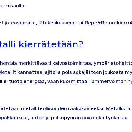
errokselle
eet jäteasemalle, jätekeskukseen tai Repe&Romu-kierrok
lli kierrätetään?
ähentää merkittävästi kaivostoimintaa, ympäristöhaitto
etallit kannattaa lajitella pois sekajätteen joukosta my
i ei tuota energiaa, vaan kuormittaa Tammervoiman 
mitetaan metalliteollisuuden raaka-aineeksi. Metallis
pakkauksia, auton ja polkupyörän osia sekä työkaluja.