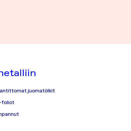
metalliin
 pantittomat juomatölkit
-foliot
tinpannut