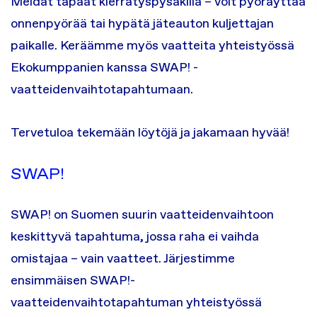
Meidät tapaat kierrätyspysäkillä – voit pyöräyttää
onnenpyörää tai hypätä jäteauton kuljettajan
paikalle. Keräämme myös vaatteita yhteistyössä
Ekokumppanien kanssa SWAP! -
vaatteidenvaihtotapahtumaan.
Tervetuloa tekemään löytöjä ja jakamaan hyvää!
SWAP!
SWAP! on Suomen suurin vaatteidenvaihtoon
keskittyvä tapahtuma, jossa raha ei vaihda
omistajaa – vain vaatteet. Järjestimme
ensimmäisen SWAP!-
vaatteidenvaihtotapahtuman yhteistyössä