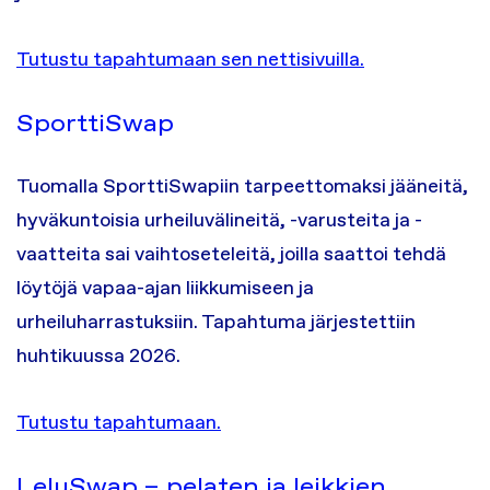
Tutustu tapahtumaan sen nettisivuilla.
SporttiSwap
Tuomalla SporttiSwapiin tarpeettomaksi jääneitä,
hyväkuntoisia urheiluvälineitä, -varusteita ja -
vaatteita sai vaihtoseteleitä, joilla saattoi tehdä
löytöjä vapaa-ajan liikkumiseen ja
urheiluharrastuksiin. Tapahtuma järjestettiin
huhtikuussa 2026.
Tutustu tapahtumaan.
LeluSwap – pelaten ja leikkien