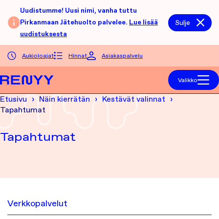
Siirry sisältöön
Uudistumme! Uusi nimi, vanha tuttu
Pirkanmaan Jätehuolto palvelee.
Lue lisää
Sulje
uudistuksesta
Aukioloajat
Hinnat
Asiakaspalvelu
Etusivu
Valikko
Etusivu
Näin kierrätän
Kestävät valinnat
Tapahtumat
Tapahtumat
Verkkopalvelut