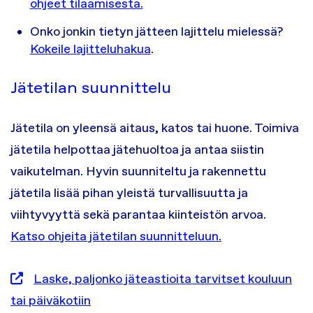
ohjeet tilaamisesta.
Onko jonkin tietyn jätteen lajittelu mielessä?
Kokeile lajitteluhakua
.
Jätetilan suunnittelu
Jätetila on yleensä aitaus, katos tai huone. Toimiva
jätetila helpottaa jätehuoltoa ja antaa siistin
vaikutelman. Hyvin suunniteltu ja rakennettu
jätetila lisää pihan yleistä turvallisuutta ja
viihtyvyyttä sekä parantaa kiinteistön arvoa.
Katso ohjeita jätetilan suunnitteluun.
Laske, paljonko jäteastioita tarvitset kouluun
tai päiväkotiin