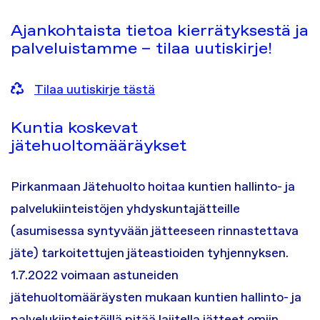
Ajankohtaista tietoa kierrätyksestä ja
palveluistamme – tilaa uutiskirje!
Tilaa uutiskirje tästä
Kuntia koskevat
jätehuoltomääräykset
Pirkanmaan Jätehuolto hoitaa kuntien hallinto- ja
palvelukiinteistöjen yhdyskuntajätteille
(asumisessa syntyvään jätteeseen rinnastettava
jäte) tarkoitettujen jäteastioiden tyhjennyksen.
1.7.2022 voimaan astuneiden
jätehuoltomääräysten mukaan kuntien hallinto- ja
palvelukiinteistöillä pitää lajitella jätteet omiin