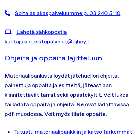
Soita asiakaspalveluumme p. 03 240 5110
Lähetä sähköpostia
kuntajakiinteistopalvelut@pjhoy.fi
Ohjeita ja oppaita lajitteluun
Materiaalipankista löydät jätehuollon ohjeita,
painettuja oppaita ja esitteitä, jäteastiaan
kiinnitettävät tarrat sekä opastekyltit. Voit lukea
tai ladata oppaita ja ohjeita. Ne ovat ladattavissa
pdf-muodossa. Voit myös tilata oppaita.
Tutustu materiaalipankkiin ja katso tarkemmat