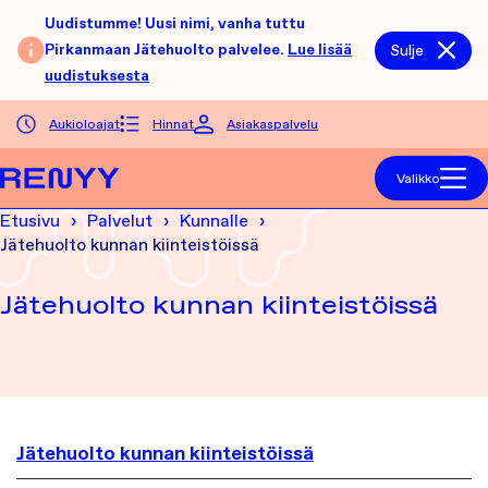
Siirry sisältöön
Uudistumme! Uusi nimi, vanha tuttu
Pirkanmaan Jätehuolto palvelee.
Lue lisää
Sulje
uudistuksesta
Aukioloajat
Hinnat
Asiakaspalvelu
Etusivu
Valikko
Etusivu
Palvelut
Kunnalle
Jätehuolto kunnan kiinteistöissä
Jätehuolto kunnan kiinteistöissä
Jätehuolto kunnan kiinteistöissä