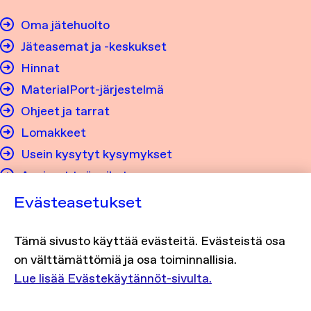
Oma jätehuolto
Jäteasemat ja -keskukset
Hinnat
MaterialPort-järjestelmä
Ohjeet ja tarrat
Lomakkeet
Usein kysytyt kysymykset
Avoimet työpaikat
Evästeasetukset
Tietosuoja ja saavutettavuus
Tämä sivusto käyttää evästeitä. Evästeistä osa
Tietosuojaseloste
on välttämättömiä ja osa toiminnallisia.
Evästekäytännöt
Lue lisää Evästekäytännöt-sivulta.
Saavutettavuusseloste