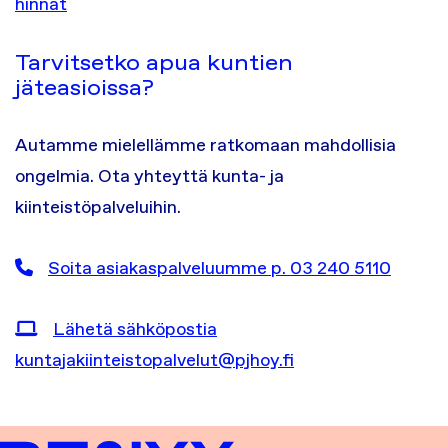
hinnat
Tarvitsetko apua kuntien
jäteasioissa?
Autamme mielellämme ratkomaan mahdollisia
ongelmia. Ota yhteyttä kunta- ja
kiinteistöpalveluihin.
Soita asiakaspalveluumme p. 03 240 5110
Lähetä sähköpostia
kuntajakiinteistopalvelut@pjhoy.fi