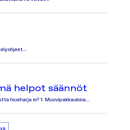
ttelyohjeet…
ämä helpot säännöt
utta hiusharja ei? 1. Muovipakkauksia…
va