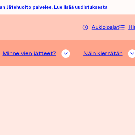
an Jätehuolto palvelee.
Lue lisää uudistuksesta
Aukioloajat
Hi
Minne vien jätteet?
Näin kierrätän
TTELUHAKU ALASIVUT
MINNE VIEN JÄTTEET? A