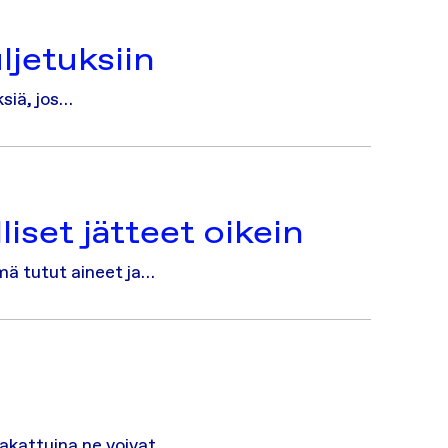
ljetuksiin
ksiä, jos…
iset jätteet oikein
ämä tutut aineet ja…
pakattuina ne voivat…