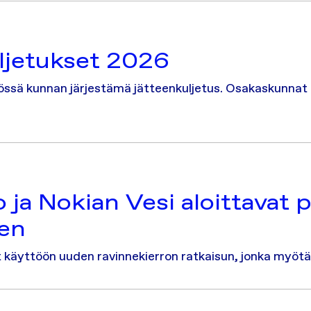
ljetukset 2026
össä kunnan järjestämä jätteenkuljetus. Osakaskunnat 
 ja Nokian Vesi aloittavat
sen
t käyttöön uuden ravinnekierron ratkaisun, jonka myö