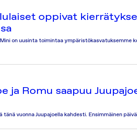
lulaiset oppivat kierrätyks
ssa
lä Mini on uusinta toimintaa ympäristökasvatuksemme k
e ja Romu saapuu Juupajoe
 tänä vuonna Juupajoella kahdesti. Ensimmäinen päivä 