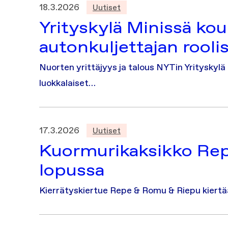
18.3.2026
Uutiset
Yrityskylä Minissä kou
autonkuljettajan rooli
Nuorten yrittäjyys ja talous NYTin Yritysky
luokkalaiset…
17.3.2026
Uutiset
Kuormurikaksikko Rep
lopussa
Kierrätyskiertue Repe & Romu & Riepu kiertää