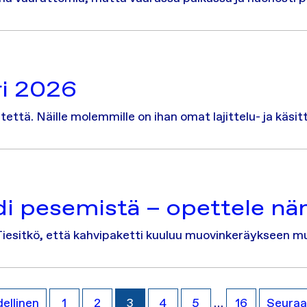
ri 2026
tettä. Näille molemmille on ihan omat lajittelu- ja käsi
aadi pesemistä – opettele n
. Tiesitkö, että kahvipaketti kuuluu muovinkeräykseen m
ellinen
1
2
3
4
5
…
16
Seuraa