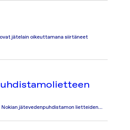
ovat jätelain oikeuttamana siirtäneet
 puhdistamolietteen
tä Nokian jätevedenpuhdistamon lietteiden…