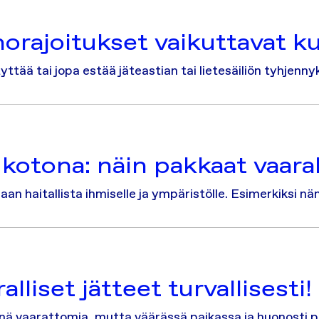
norajoitukset vaikuttavat ku
yttää tai jopa estää jäteastian tai lietesäiliön tyhjenny
kotona: näin pakkaat vaarall
an haitallista ihmiselle ja ympäristölle. Esimerkiksi n
lliset jätteet turvallisesti!
tyinä vaarattomia, mutta väärässä paikassa ja huonosti 