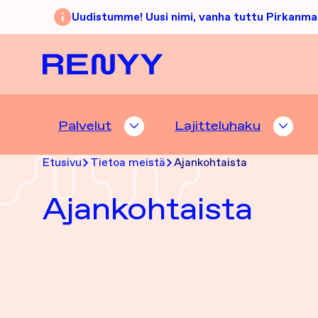
Siirry sisältöön
Uudistumme! Uusi nimi, vanha tuttu Pirkanma
Etusivu
Palvelut
Lajitteluhaku
PALVELUT ALASIVUT
LAJI
Etusivu
Tietoa meistä
Ajankohtaista
Ajankohtaista