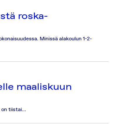
estä roska-
okonaisuudessa. Minissä alakoulun 1-2-
lle maaliskuun
on tiistai…