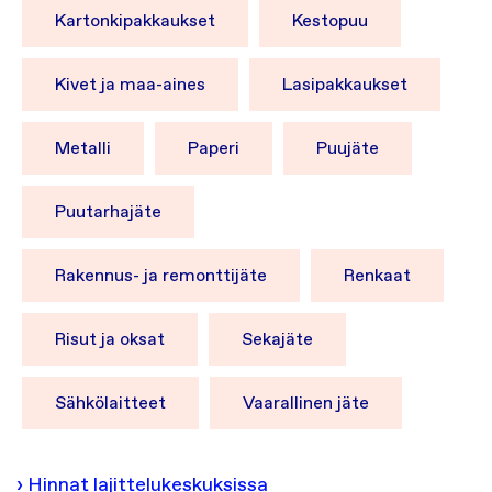
Kartonkipakkaukset
Kestopuu
Kivet ja maa-aines
Lasipakkaukset
Metalli
Paperi
Puujäte
Puutarhajäte
Rakennus- ja remonttijäte
Renkaat
Risut ja oksat
Sekajäte
Sähkölaitteet
Vaarallinen jäte
› Hinnat lajittelukeskuksissa