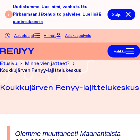
Siirry sisältöön
Uudistumme! Uusi nimi, vanha tuttu
Pirkanmaan Jätehuolto palvelee.
Lue lisää
Sulje
uudistuksesta
Aukioloajat
Hinnat
Asiakaspalvelu
Etusivu
Valikko
Etusivu
Minne vien jätteet?
Koukkujärven Renyy-lajittelukeskus
Koukkujärven Renyy-lajittelukeskus
Olemme muuttaneet! Maanantaista