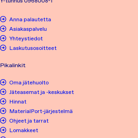
Y-tunnus 0968008-1
Anna palautetta
Asiakaspalvelu
Yhteystiedot
Laskutusosoitteet
Pikalinkit
Oma jätehuolto
Jäteasemat ja -keskukset
Hinnat
MaterialPort-järjestelmä
Ohjeet ja tarrat
Lomakkeet