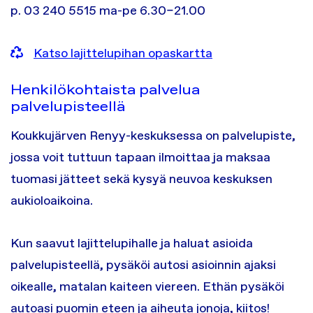
p. 03 240 5515 ma-pe 6.30–21.00
Katso lajittelupihan opaskartta
Henkilökohtaista palvelua
palvelupisteellä
Koukkujärven Renyy-keskuksessa on palvelupiste,
jossa voit tuttuun tapaan ilmoittaa ja maksaa
tuomasi jätteet sekä kysyä neuvoa keskuksen
aukioloaikoina.
Kun saavut lajittelupihalle ja haluat asioida
palvelupisteellä, pysäköi autosi asioinnin ajaksi
oikealle, matalan kaiteen viereen. Ethän pysäköi
autoasi puomin eteen ja aiheuta jonoja, kiitos!